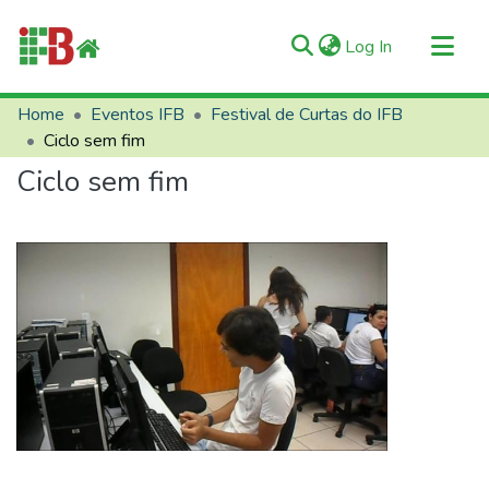
(current)
Log In
Communities & Collections
Home
Eventos IFB
Festival de Curtas do IFB
Ciclo sem fim
All of RIIFB
Ciclo sem fim
Manuals and Terms
Statistics
About RIIFB
Help
Contacts