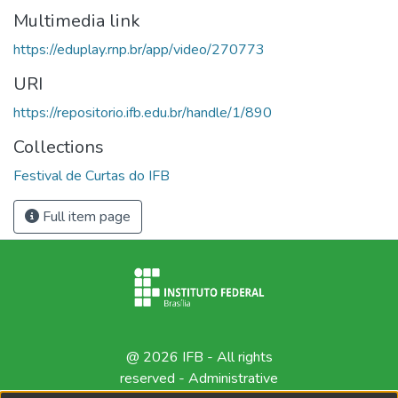
Multimedia link
https://eduplay.rnp.br/app/video/270773
URI
https://repositorio.ifb.edu.br/handle/1/890
Collections
Festival de Curtas do IFB
Full item page
@ 2026 IFB - All rights
reserved -
Administrative