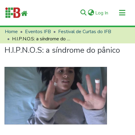
(current)
Log In
Communities & Collections
Home
Eventos IFB
Festival de Curtas do IFB
H.I.P.N.O.S: a síndrome do pânico
All of RIIFB
H.I.P.N.O.S: a síndrome do pânico
Manuals and Terms
Statistics
About RIIFB
Help
Contacts