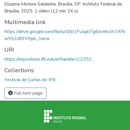
Elizama Moreira Saldanha. Brasília, DF: Instituto Federal de
Brasília, 2025. 1 vídeo (12 min 24 s).
Multimedia link
https://drive.google.com/file/u/0/d/1FvJxjktTgfjAmhcW3XFk
w553z89V9pb_/view
URI
https://repositorio.ifb.edu.br/handle/1/2352
Collections
Festival de Curtas do IFB
Full item page