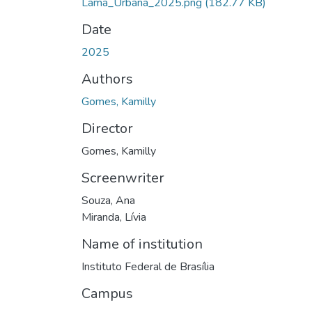
Lama_Urbana_2025.png
(182.77 KB)
Date
2025
Authors
Gomes, Kamilly
Director
Gomes, Kamilly
Screenwriter
Souza, Ana
Miranda, Lívia
Name of institution
Instituto Federal de Brasília
Campus