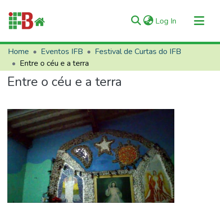
(current)
Log In
Communities & Collections
Home
Eventos IFB
Festival de Curtas do IFB
Entre o céu e a terra
All of RIIFB
Entre o céu e a terra
Manuals and Terms
Statistics
About RIIFB
Help
Contacts