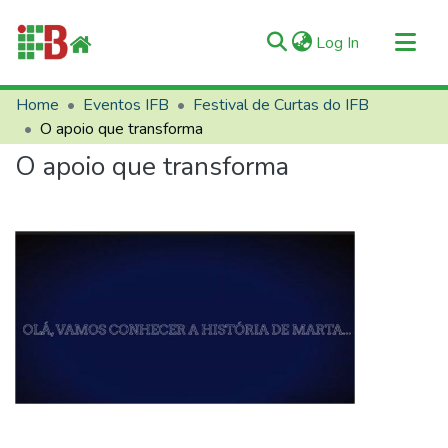
(current)
Log In
Communities & Collections
Home
Eventos IFB
Festival de Curtas do IFB
O apoio que transforma
All of RIIFB
O apoio que transforma
Manuals and Terms
Statistics
About RIIFB
Help
Contacts