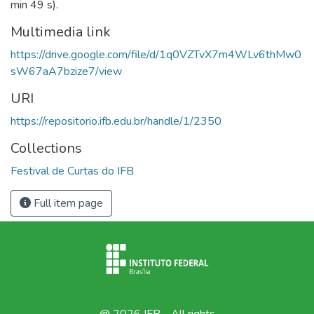
min 49 s).
Multimedia link
https://drive.google.com/file/d/1q0VZTvX7m4WLv6thMw0
sW67aA7bzize7/view
URI
https://repositorio.ifb.edu.br/handle/1/2350
Collections
Festival de Curtas do IFB
Full item page