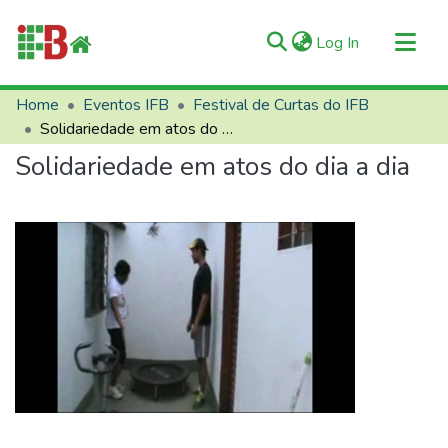
(current)
Log In
Communities & Collections
Home
Eventos IFB
Festival de Curtas do IFB
Solidariedade em atos do dia a dia
All of RIIFB
Solidariedade em atos do dia a dia
Manuals and Terms
Statistics
About RIIFB
Help
Contacts