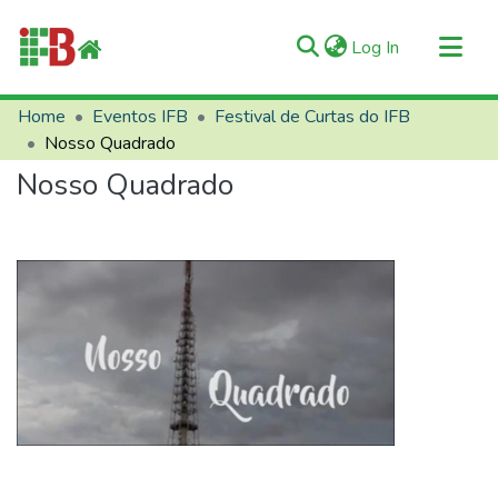
(current)
Log In
Communities & Collections
Home
Eventos IFB
Festival de Curtas do IFB
Nosso Quadrado
All of RIIFB
Nosso Quadrado
Manuals and Terms
Statistics
About RIIFB
Help
Contacts