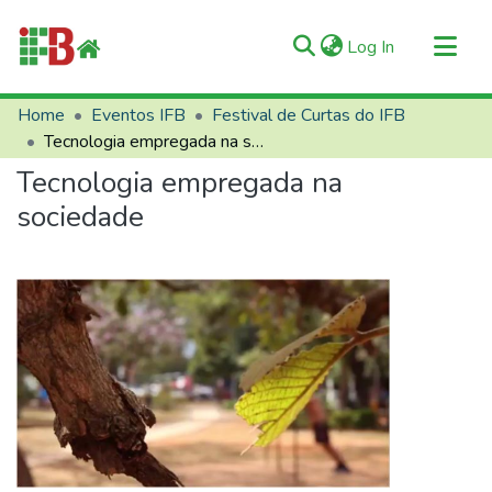
(current)
Log In
Communities & Collections
Home
Eventos IFB
Festival de Curtas do IFB
Tecnologia empregada na sociedade
All of RIIFB
Tecnologia empregada na
Manuals and Terms
sociedade
Statistics
About RIIFB
Help
Contacts