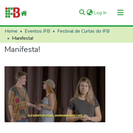
(current)
Log In
Communities & Collections
Home
Eventos IFB
Festival de Curtas do IFB
Manifesta!
All of RIIFB
Manifesta!
Manuals and Terms
Statistics
About RIIFB
Help
Contacts