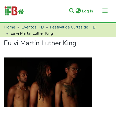
(current)
Log In
Communities & Collections
Home
Eventos IFB
Festival de Curtas do IFB
Eu vi Martin Luther King
All of RIIFB
Eu vi Martin Luther King
Manuals and Terms
Statistics
About RIIFB
Help
Contacts