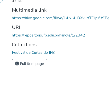
37 s).
_2
Multimedia link
https://drive.google.com/file/d/14N-4-DXvLtfTDlpi6t
URI
https://repositorio.ifb.edu.br/handle/1/2342
Collections
Festival de Curtas do IFB
Full item page