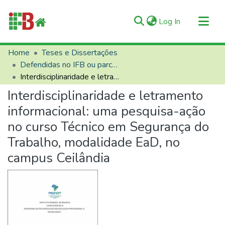
(current)
Log In
Communities & Collections
Home
Teses e Dissertações
Defendidas no IFB ou parceiros
All of RIIFB
Interdisciplinaridade e letramento informacional: uma pesquisa-ação no curso Técnico em Segurança do Trabalho, modalidade EaD, no campus Ceilândia
Manuals and Terms
Interdisciplinaridade e letramento
Statistics
informacional: uma pesquisa-ação
About RIIFB
no curso Técnico em Segurança do
Help
Trabalho, modalidade EaD, no
Contacts
campus Ceilândia