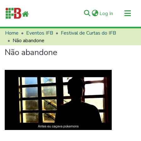
(current)
Log In
Communities & Collections
Home
Eventos IFB
Festival de Curtas do IFB
Não abandone
All of RIIFB
Não abandone
Manuals and Terms
Statistics
About RIIFB
Help
Contacts