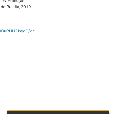
nes. Produção
 de Brasília, 2019. 1
s8hDuRHU2JnqqO/vie