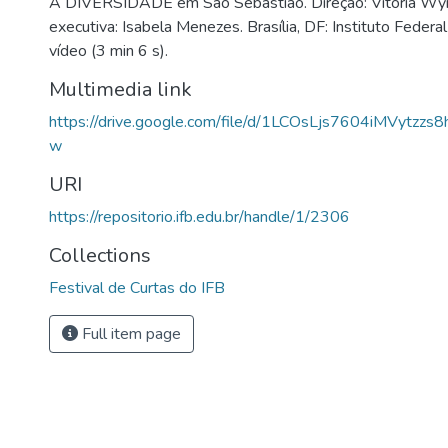
A DIVERSIDADE em São Sebastião. Direção: Vitória Wy
executiva: Isabela Menezes. Brasília, DF: Instituto Federal
vídeo (3 min 6 s).
Multimedia link
https://drive.google.com/file/d/1LCOsLjs7604iMVytzz
w
URI
https://repositorio.ifb.edu.br/handle/1/2306
Collections
Festival de Curtas do IFB
Full item page