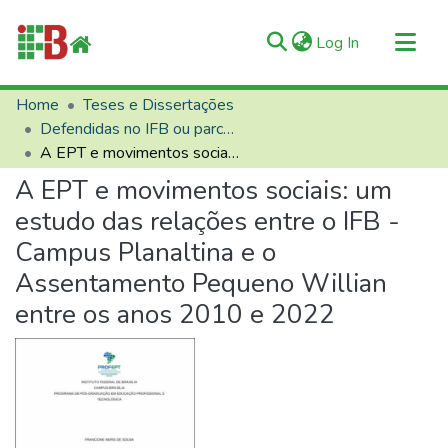
(current)
Log In
Communities & Collections
Home
Teses e Dissertações
Defendidas no IFB ou parceiros
All of RIIFB
A EPT e movimentos sociais: um estudo das relações entre o IFB - Campus Planaltina e o Assentamento Pequeno Willian entre os anos 2010 e 2022
Manuals and Terms
A EPT e movimentos sociais: um
Statistics
estudo das relações entre o IFB -
About RIIFB
Campus Planaltina e o
Help
Assentamento Pequeno Willian
Contacts
entre os anos 2010 e 2022