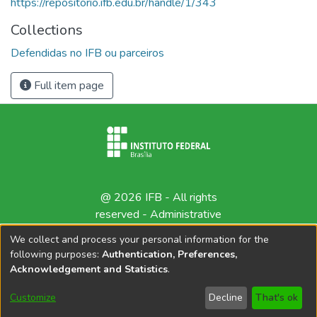
https://repositorio.ifb.edu.br/handle/1/343
Collections
Defendidas no IFB ou parceiros
Full item page
@ 2026 IFB - All rights
reserved -
Administrative
contact
We collect and process your personal information for the
following purposes:
Authentication, Preferences,
Acknowledgement and Statistics
.
Customize
Decline
That's ok