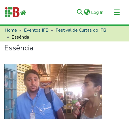
(current)
Log In
Communities & Collections
Home
Eventos IFB
Festival de Curtas do IFB
Essência
All of RIIFB
Essência
Manuals and Terms
Statistics
About RIIFB
Help
Contacts