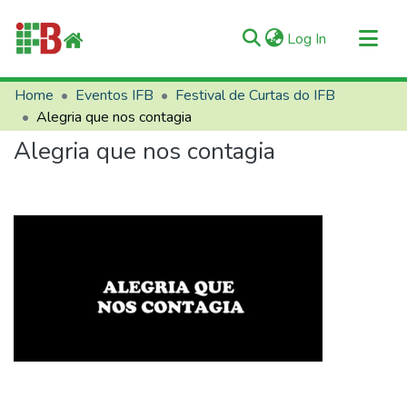
(current)
Log In
Communities & Collections
Home
Eventos IFB
Festival de Curtas do IFB
Alegria que nos contagia
All of RIIFB
Alegria que nos contagia
Manuals and Terms
Statistics
About RIIFB
Help
Contacts