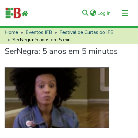
(current)
Log In
Communities & Collections
Home
Eventos IFB
Festival de Curtas do IFB
SerNegra: 5 anos em 5 minutos
All of RIIFB
SerNegra: 5 anos em 5 minutos
Manuals and Terms
Statistics
About RIIFB
Help
Contacts