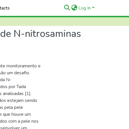
tacts
Log In
de N-nitrosaminas
nte monitoramento e
são um desafio.
 da N-
dos por Tada
analisadas [1].
ados estejam sendo
as pela pele
, e que houve um
ados com a pele nos
esenvolver um