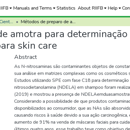
RIIFB
Manuals and Terms
Statistics
About RIIFB
Help
Con
Semana da Produção Científica
Métodos de preparo de amotra para determinação de N-nitrosaminas em máscaras faciais para skin care
de amotra para determinação 
ara skin care
Abstract
As N-nitrosaminas são contaminantes objetos de consta
sua análise em matrizes complexas como os cosméticos 
Estudos utilizando SPE com fase C18 para determinação
nitrosodietanolamina (NDELA) em shampoo foram realiza
(2019) e mostrou a presença de NDELAemduasamostras 
Considerando a possibilidade de que produtos contamin
disponibilizados ao consumidor, que as NAs são absorvid
causando riscos à saúde devido a sua ação carcinogênica
aumento de 91% na venda de máscaras faciais para cuid
últimos quatro anos, esse trabalho teve como objetivo d