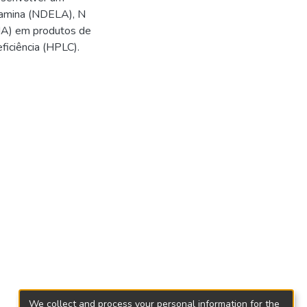
lamina (NDELA), N
MA) em produtos de
ficiência (HPLC).
We collect and process your personal information for the