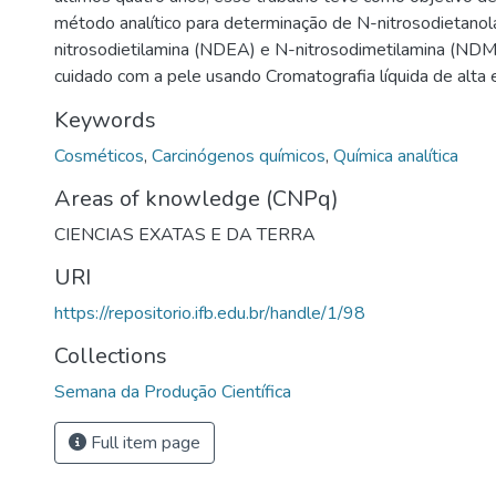
método analítico para determinação de N-nitrosodietano
nitrosodietilamina (NDEA) e N-nitrosodimetilamina (ND
cuidado com a pele usando Cromatografia líquida de alta e
Keywords
Cosméticos
,
Carcinógenos químicos
,
Química analítica
Areas of knowledge (CNPq)
CIENCIAS EXATAS E DA TERRA
URI
https://repositorio.ifb.edu.br/handle/1/98
Collections
Semana da Produção Científica
Full item page