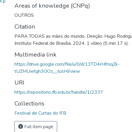
.p
Areas of knowledge (CNPq)
OUTROS
Citation
PARA TODAS as mães do mundo. Direção: Hugo Rodrigues
Instituto Federal de Brasília, 2024. 1 vídeo (5 min 17 s).
Multimedia link
https://drive.google.com/file/u/0/d/13TD4rHfmqZk-
tUZMUwtgh3OOz__tusHI/view
URI
https://repositorio.ifb.edu.br/handle/1/2337
Collections
Festival de Curtas do IFB
Full item page