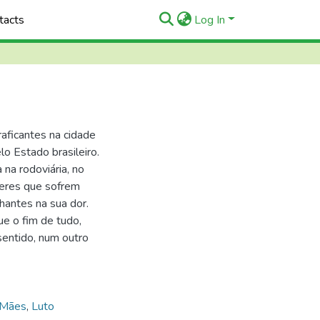
tacts
Log In
raficantes na cidade
lo Estado brasileiro.
na rodoviária, no
heres que sofrem
hantes na sua dor.
ue o fim de tudo,
sentido, num outro
Mães
,
Luto