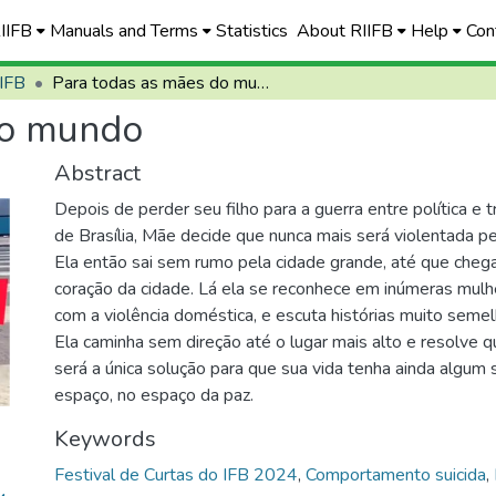
RIIFB
Manuals and Terms
Statistics
About RIIFB
Help
Con
 IFB
Para todas as mães do mundo
do mundo
Abstract
Depois de perder seu filho para a guerra entre política e t
de Brasília, Mãe decide que nunca mais será violentada pe
Ela então sai sem rumo pela cidade grande, até que chega 
coração da cidade. Lá ela se reconhece em inúmeras mul
com a violência doméstica, e escuta histórias muito semel
Ela caminha sem direção até o lugar mais alto e resolve q
será a única solução para que sua vida tenha ainda algum 
espaço, no espaço da paz.
Keywords
Festival de Curtas do IFB 2024
,
Comportamento suicida
,