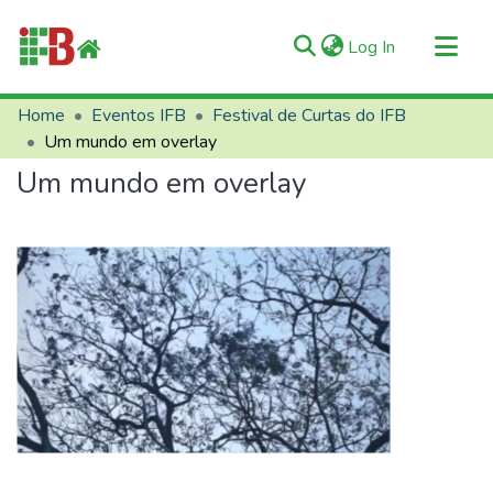
(current)
Log In
Communities & Collections
Home
Eventos IFB
Festival de Curtas do IFB
Um mundo em overlay
All of RIIFB
Um mundo em overlay
Manuals and Terms
Statistics
About RIIFB
Help
Contacts