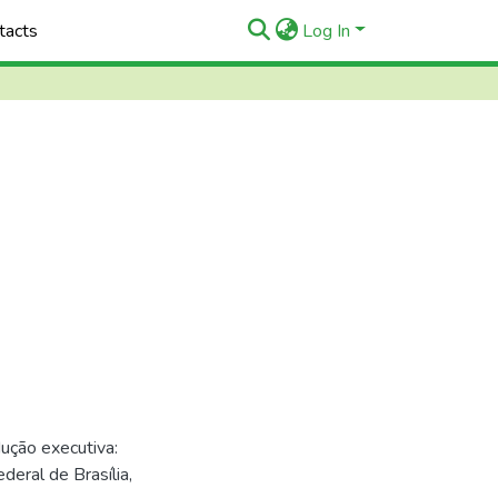
tacts
Log In
ução executiva:
deral de Brasília,