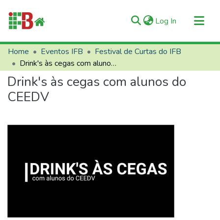
(current)
Log In
Communities & Collections
Home
Eventos IFB
Festival de Curtas do IFB
Drink's às cegas com alunos do CEEDV
All of RIIFB
Drink's às cegas com alunos do
Manuals and Terms
CEEDV
Statistics
About RIIFB
Help
Contacts