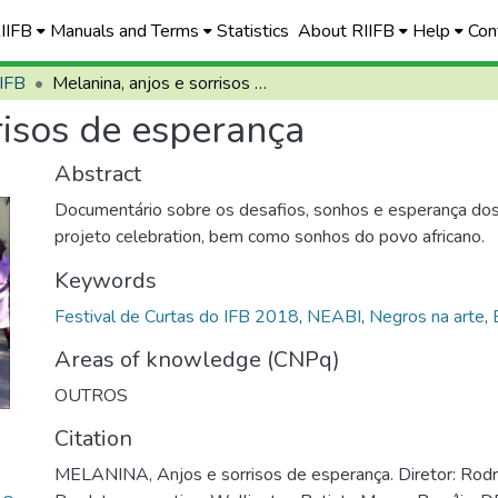
RIIFB
Manuals and Terms
Statistics
About RIIFB
Help
Con
 IFB
Melanina, anjos e sorrisos de esperança
risos de esperança
Abstract
Documentário sobre os desafios, sonhos e esperança do
projeto celebration, bem como sonhos do povo africano.
Keywords
Festival de Curtas do IFB 2018
,
NEABI
,
Negros na arte
,
Areas of knowledge (CNPq)
OUTROS
Citation
MELANINA, Anjos e sorrisos de esperança. Diretor: Rodr