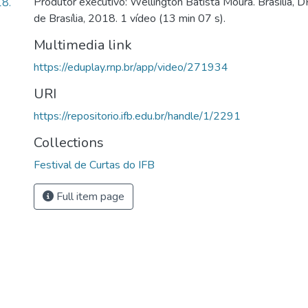
Produtor executivo: Wellington Batista Moura. Brasília, DF
18.
de Brasília, 2018. 1 vídeo (13 min 07 s).
Multimedia link
https://eduplay.rnp.br/app/video/271934
URI
https://repositorio.ifb.edu.br/handle/1/2291
Collections
Festival de Curtas do IFB
Full item page