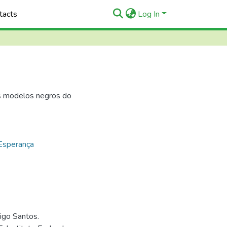
tacts
Log In
s modelos negros do
Esperança
igo Santos.