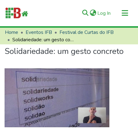
(current)
Log In
Communities & Collections
Home
Eventos IFB
Festival de Curtas do IFB
Solidariedade: um gesto concreto
All of RIIFB
Solidariedade: um gesto concreto
Manuals and Terms
Statistics
About RIIFB
Help
Contacts