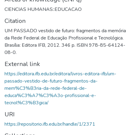
CIENCIAS HUMANAS::EDUCACAO
Citation
UM PASSADO vestido de futuro: fragmentos da memória
da Rede Federal de Educação Profissional e Tecnológica.
Brasília: Editora IFB, 2012. 346 p. ISBN 978-85-64124-
08-0.
External link
https://editora.ifb.edu.br/editora/livros-editora-ifb/um-
passado-vestido-de-futuro-fragmentos-da-
mem%C3%B3ria-da-rede-federal-de-
educa%C3%A7%C3%A3o-profissional-e-
tecnol%C3%B3gica/
URI
https://repositorio.ifb.edu.br/handle/1/2371