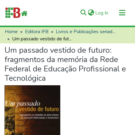
(current)
Log In
Communities & Collections
Home
Editora IFB
Livros e Publicações seriadas
Um passado vestido de futuro: fragmentos da memória da Rede Federal de Educação Profissional e Tecnológica
All of RIIFB
Um passado vestido de futuro:
Manuals and Terms
fragmentos da memória da Rede
Statistics
Federal de Educação Profissional e
About RIIFB
Tecnológica
Help
Contacts