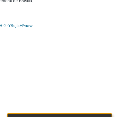
ederal de Brasília,
nB-2-Y9sjIaH/view