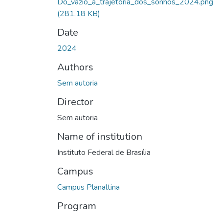
Do_vazio_à_trajetória_dos_sonhos_2024.png
(281.18 KB)
Date
2024
Authors
Sem autoria
Director
Sem autoria
Name of institution
Instituto Federal de Brasília
Campus
Campus Planaltina
Program