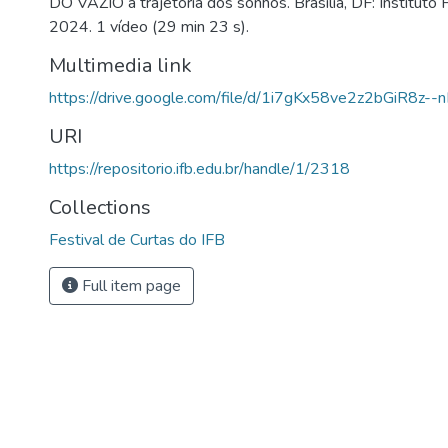
DO VAZIO à trajetória dos sonhos. Brasília, DF: Instituto F
2024. 1 vídeo (29 min 23 s).
Multimedia link
https://drive.google.com/file/d/1i7gKx58ve2z2bGiR8z--
URI
https://repositorio.ifb.edu.br/handle/1/2318
Collections
Festival de Curtas do IFB
Full item page