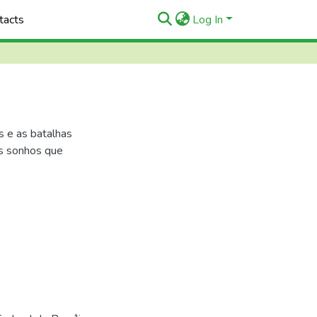
tacts
Log In
s e as batalhas
os sonhos que