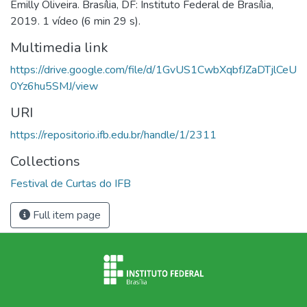
Emilly Oliveira. Brasília, DF: Instituto Federal de Brasília,
2019. 1 vídeo (6 min 29 s).
Multimedia link
https://drive.google.com/file/d/1GvUS1CwbXqbfJZaDTjlCeU
0Yz6hu5SMJ/view
URI
https://repositorio.ifb.edu.br/handle/1/2311
Collections
Festival de Curtas do IFB
Full item page