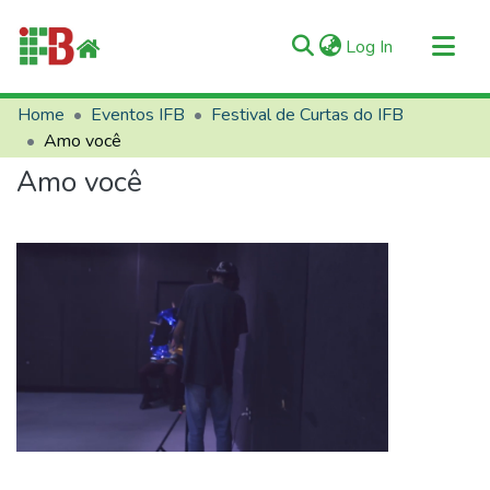
(current)
Log In
Communities & Collections
Home
Eventos IFB
Festival de Curtas do IFB
Amo você
All of RIIFB
Amo você
Manuals and Terms
Statistics
About RIIFB
Help
Contacts