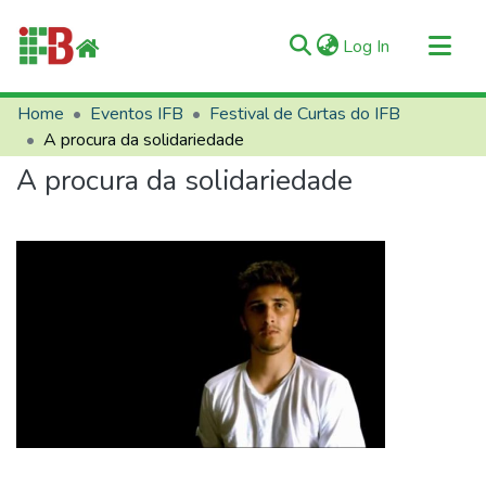
(current)
Log In
Communities & Collections
Home
Eventos IFB
Festival de Curtas do IFB
A procura da solidariedade
All of RIIFB
A procura da solidariedade
Manuals and Terms
Statistics
About RIIFB
Help
Contacts