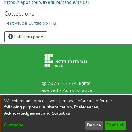
https://repositorio.ifb.edu.br/handle/1/891
Collections
Festival de Curtas do IFB
Full item page
@ 2026 IFB - All rights
reserved -
Administrative
contact
We collect and process your personal information for the
following purposes:
Authentication, Preferences,
Acknowledgement and Statistics
.
Customize
Decline
That's ok