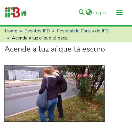
(current)
Log In
Communities & Collections
Home
Eventos IFB
Festival de Curtas do IFB
Acende a luz aí que tá escuro
All of RIIFB
Acende a luz aí que tá escuro
Manuals and Terms
Statistics
About RIIFB
Help
Contacts