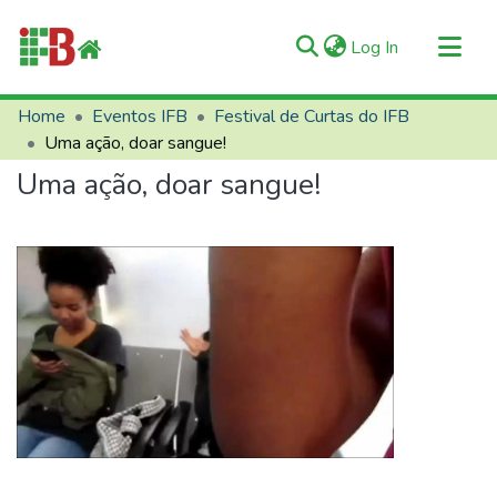
(current)
Log In
Communities & Collections
Home
Eventos IFB
Festival de Curtas do IFB
Uma ação, doar sangue!
All of RIIFB
Uma ação, doar sangue!
Manuals and Terms
Statistics
About RIIFB
Help
Contacts