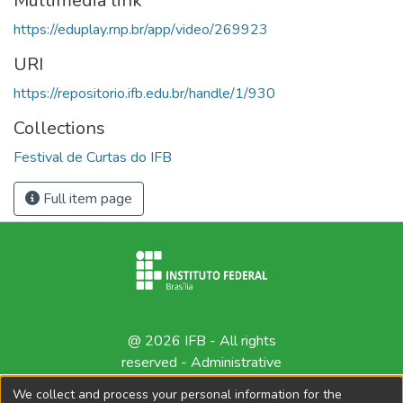
Multimedia link
https://eduplay.rnp.br/app/video/269923
URI
https://repositorio.ifb.edu.br/handle/1/930
Collections
Festival de Curtas do IFB
Full item page
@ 2026 IFB - All rights
reserved -
Administrative
contact
We collect and process your personal information for the