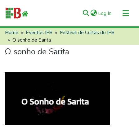
(current)
Log In
Communities & Collections
Home
Eventos IFB
Festival de Curtas do IFB
O sonho de Sarita
All of RIIFB
O sonho de Sarita
Manuals and Terms
Statistics
About RIIFB
Help
Contacts