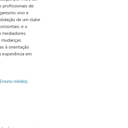
 profissionais de
rganismo vivo e
solidação de um clube
rizontais; e o
mo mediadores
mo mudanças
as à orientação
da experiência em
(Ensino médio)
,