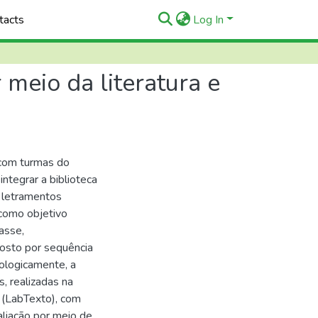
tacts
Log In
 meio da literatura e
 com turmas do
ntegrar a biblioteca
o letramentos
e como objetivo
asse,
osto por sequência
ologicamente, a
, realizadas na
l (LabTexto), com
valiação por meio de