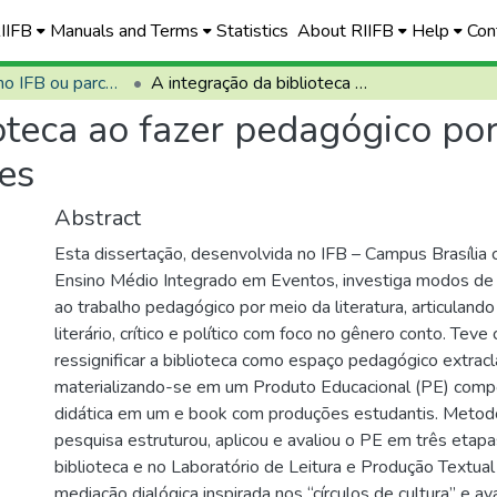
RIIFB
Manuals and Terms
Statistics
About RIIFB
Help
Con
Defendidas no IFB ou parceiros
A integração da biblioteca ao fazer pedagógico por meio da literatura e da formação de leitores
oteca ao fazer pedagógico por
es
Abstract
Esta dissertação, desenvolvida no IFB – Campus Brasília
Ensino Médio Integrado em Eventos, investiga modos de i
ao trabalho pedagógico por meio da literatura, articuland
literário, crítico e político com foco no gênero conto. Tev
ressignificar a biblioteca como espaço pedagógico extracl
materializando-se em um Produto Educacional (PE) comp
didática em um e book com produções estudantis. Metod
pesquisa estruturou, aplicou e avaliou o PE em três etapas
biblioteca e no Laboratório de Leitura e Produção Textua
mediação dialógica inspirada nos “círculos de cultura” e a