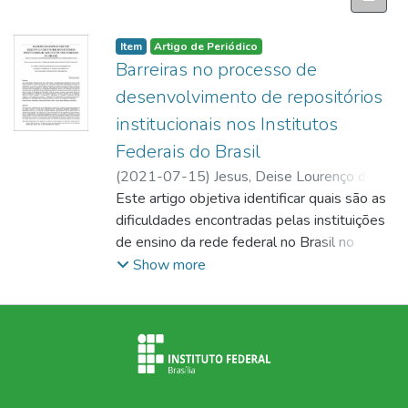
Item
Artigo de Periódico
Barreiras no processo de
desenvolvimento de repositórios
institucionais nos Institutos
Federais do Brasil
(
2021-07-15
)
Jesus, Deise Lourenço de
;
Sousa, Angelica Marques Silva de
Este artigo objetiva identificar quais são as
;
Detoni,
Juliana Aretz Cunha de Queiroz Afonso
dificuldades encontradas pelas instituições
;
Cunha, Murilo Bastos da
de ensino da rede federal no Brasil no
momento de implantar seus repositórios
Show more
institucionais. Metodologia: foi enviado um
questionário via e-mail aos institutos
federais do Brasil no período de dezembro
de 2020 a janeiro de 2021, foram obtidas
70 respostas. A análise dos dados revela
que 90% dos Institutos tentaram em algum