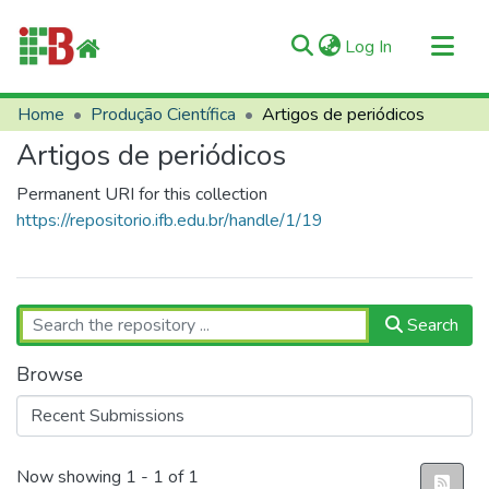
(current)
Log In
Communities & Collections
Home
Produção Científica
Artigos de periódicos
All of RIIFB
Artigos de periódicos
Manuals and Terms
Permanent URI for this collection
Statistics
https://repositorio.ifb.edu.br/handle/1/19
About RIIFB
Help
Contacts
Search
Browse
Recent Submissions
Now showing
1 - 1 of 1