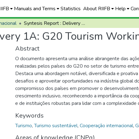
RIIFB
Manuals and Terms
Statistics
About RIIFB
Help
Con
nacional
Syntesis Report : Delivery 1A: G20 Tourism Working Group
livery 1A: G20 Tourism Work
Abstract
O documento apresenta uma análise abrangente das ações 
realizadas pelos países do G20 no setor de turismo ent
Destaca uma abordagem notável, diversificada e proativa 
desafios e aproveitar oportunidades na indústria global do
compromisso dos países em promover o desenvolvimento
crescimento inclusivo, reconhecendo a importância da coop
e de instituições robustas para lidar com a complexidade 
Keywords
Turismo
,
Turismo sustentável
,
Cooperação internacional
,
G
Areas of knowledge (CNPq)