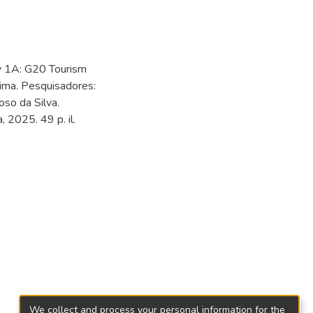
ry 1A: G20 Tourism
ima. Pesquisadores:
oso da Silva.
, 2025. 49 p. il.
We collect and process your personal information for the