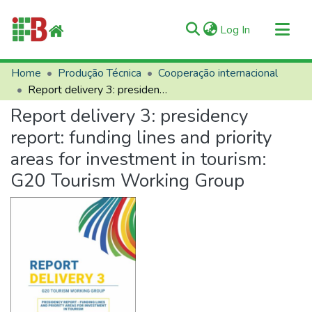
(current)
Log In
Communities & Collections
Home
Produção Técnica
Cooperação internacional
Report delivery 3: presidency report: funding lines and priority areas for investment in tourism: G20 Tourism Working Group
All of RIIFB
Report delivery 3: presidency
Manuals and Terms
report: funding lines and priority
Statistics
areas for investment in tourism:
About RIIFB
G20 Tourism Working Group
Help
Contacts