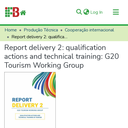
(current)
Log In
Communities & Collections
Home
Produção Técnica
Cooperação internacional
Report delivery 2: qualification actions and technical training: G20 Tourism Working Group
All of RIIFB
Report delivery 2: qualification
Manuals and Terms
actions and technical training: G20
Statistics
Tourism Working Group
About RIIFB
Help
Contacts