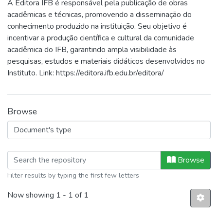
A Editora IFB é responsável pela publicação de obras
acadêmicas e técnicas, promovendo a disseminação do
conhecimento produzido na instituição. Seu objetivo é
incentivar a produção científica e cultural da comunidade
acadêmica do IFB, garantindo ampla visibilidade às
pesquisas, estudos e materiais didáticos desenvolvidos no
Instituto. Link: https://editora.ifb.edu.br/editora/
Browse
Browsing Editora IFB by Document's
Browse
Filter results by typing the first few letters
Now showing
1 - 1 of 1