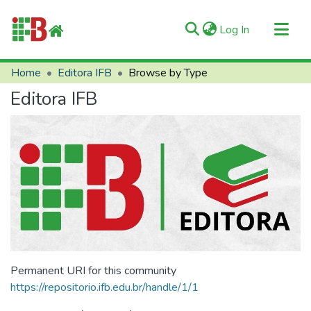
(current)
Log In
Communities & Collections
Home
Editora IFB
Browse by Type
All of RIIFB
Editora IFB
Manuals and Terms
About RIIFB
Help
Contacts
Permanent URI for this community
https://repositorio.ifb.edu.br/handle/1/1