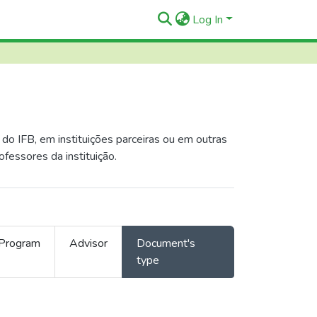
Log In
o IFB, em instituições parceiras ou em outras
ofessores da instituição.
Program
Advisor
Document's
type
e