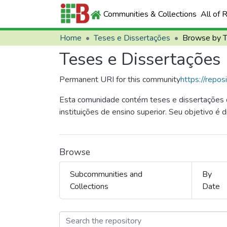
Communities & Collections
All of 
Home
Teses e Dissertações
Browse by 
Teses e Dissertações
Permanent URI for this community
https://repos
Esta comunidade contém teses e dissertações d
instituições de ensino superior. Seu objetivo é d
Browse
Subcommunities and
By
Collections
Date
Browsing Teses e Dis