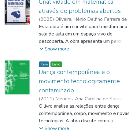
problemas, desenvolvimento estruturado,
Criatividade em matemática:
formas de representação, pseudocódigo,
através de problemas abertos
tipos de dados, variáveis, constantes,
(
2025
)
Oliveira, Hênio Delfino Ferreira de
operadores, comandos de entrada e saída,
Esta obra é um convite para transformar a
estruturas de decisão, estruturas de
sala de aula em um espaço vivo de
repetição, vetores, matrizes, pesquisa,
descoberta. A obra apresenta um percurso
ordenação de dados, procedimentos e
que combina fundamentos teóricos,
Show more
funções. O material utiliza linguagem
atividades práticas e reflexões sobre o
simples e exemplos práticos, com foco no
papel docente na promoção do pensamento
Item
Livro
ensino de programação em cursos técnicos.
criativo. Ao longo de três partes, o(a)
Dança contemporânea e o
leitor(a) é conduzido(a) a compreender o
movimento tecnologicamente
conceito de criatividade na Matemática,
contaminado
explorar o potencial dos problemas abertos
(
2011
)
Mendes, Ana Carolina de Souza
e refletir sobre práticas de ensino e
Silva Dantas
O livro analisa as relações entre dança
avaliação que valorizem a originalidade
contemporânea, corpo, movimento e novas
dos(as) estudantes. Com atividades
tecnologias. A obra discute como a
dinâmicas e exemplos reais, o livro mostra
tecnocultura e as mídias digitais influenciam
Show more
que a Matemática pode ser instigante,
o pensamento, a criação artística e os
colaborativa e cheia de possibilidades.