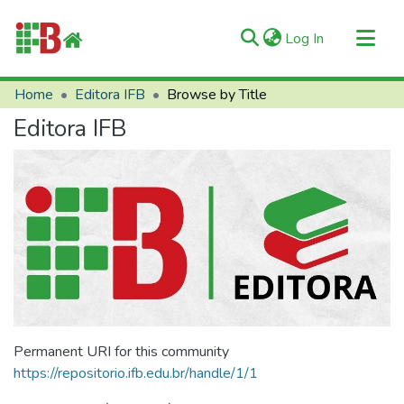
(current)
Log In
Communities & Collections
Home
Editora IFB
Browse by Title
All of RIIFB
Editora IFB
Manuals and Terms
About RIIFB
Help
Contacts
Permanent URI for this community
https://repositorio.ifb.edu.br/handle/1/1