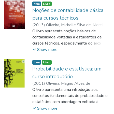
acadêmicos, normas da ABNT, questões
Item
Livro
éticas em pesquisa, métodos qualitativos e
Noções de contabilidade básica
quantitativos, revisão de literatura, inovação
para cursos técnicos
tecnológica, propriedade intelectual,
(
2013
)
Oliveira, Michelle Silva de
;
Moreira,
propriedade industrial, patentes e fontes de
Sherley Cabral
O livro apresenta noções básicas de
informação científica. O objetivo é
contabilidade voltadas a estudantes de
demonstrar a importância do método
cursos técnicos, especialmente do eixo
científico e do rigor metodológico para a
tecnológico de Gestão e Negócios. A obra
Show more
produção de conhecimento e para o
aborda conceitos introdutórios da
desenvolvimento de soluções inovadoras.
contabilidade, princípios contábeis, estudo
Item
Livro
do patrimônio, ativo, passivo, patrimônio
Probabilidade e estatística: um
líquido, método das partidas dobradas,
curso introdutório
procedimentos contábeis, variações
(
2011
)
Oliveira, Magno Alves de
patrimoniais, receitas, despesas, operações
O livro apresenta uma introdução aos
com mercadorias, controle de estoques,
conceitos fundamentais de probabilidade e
balanço patrimonial e demonstração do
estatística, com abordagem voltada à
resultado do exercício. O material utiliza
formação técnica e tecnológica. A obra trata
Show more
linguagem simples, exemplos práticos e