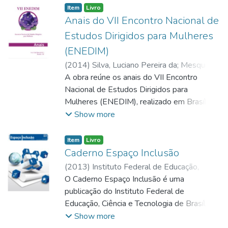
Item
Livro
Anais do VII Encontro Nacional de
Estudos Dirigidos para Mulheres
(ENEDIM)
(
2014
)
Silva, Luciano Pereira da
;
Mesquita,
Wákila Nieble Rodrigues de
A obra reúne os anais do VII Encontro
Nacional de Estudos Dirigidos para
Mulheres (ENEDIM), realizado em Brasília
nos dias 14 e 15 de maio de 2013. A
Show more
publicação reúne artigos e relatos sobre
mulheres, gênero, ciência, inclusão digital,
Item
Livro
direitos humanos, políticas públicas,
Caderno Espaço Inclusão
violência contra mulheres, parto, feminismo,
(
2013
)
Instituto Federal de Educação,
lazer e envelhecimento de mulheres
Ciência e Tecnologia de Brasília
O Caderno Espaço Inclusão é uma
homossexuais, contribuindo para a
publicação do Instituto Federal de
divulgação de pesquisas e experiências
Educação, Ciência e Tecnologia de Brasília
relacionadas à condição da mulher brasileira.
voltada à temática da educação inclusiva.
Show more