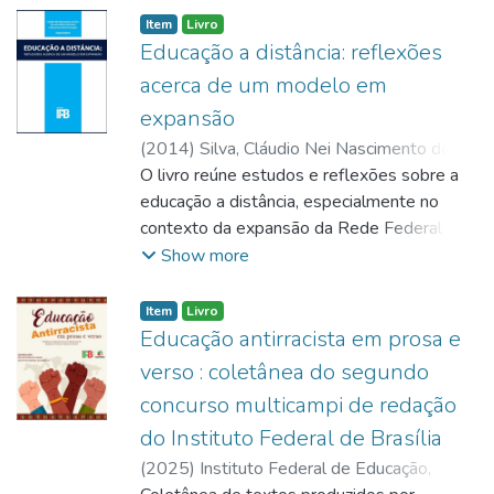
modos de movimentação na dança,
Item
Livro
propondo a ideia de movimento
Educação a distância: reflexões
tecnologicamente contaminado. A autora
acerca de um modelo em
parte de uma abordagem teórica e filosófica
expansão
para refletir sobre a dança contemporânea e
(
2014
)
Silva, Cláudio Nei Nascimento da
;
suas transformações técnicas, estéticas e
Machado, Veruska Ribeiro
O livro reúne estudos e reflexões sobre a
;
Camargos,
culturais.
Lidiane Szerwinsk
educação a distância, especialmente no
contexto da expansão da Rede Federal de
Educação Técnica e Tecnológica. A obra
Show more
aborda concepções docentes sobre a EaD,
processos de ensino e aprendizagem,
Item
Livro
tutoria, letramento digital, inclusão digital,
Educação antirracista em prosa e
educação de adultos, educação corporativa
verso : coletânea do segundo
e uso de tecnologias em ambientes virtuais.
concurso multicampi de redação
Os capítulos discutem desafios,
do Instituto Federal de Brasília
possibilidades e limites da educação a
distância como modelo educacional em
(
2025
)
Instituto Federal de Educação,
expansão, com foco na democratização do