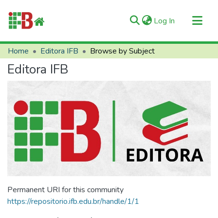
(current)
Log In
Communities & Collections
Home
Editora IFB
Browse by Subject
All of RIIFB
Editora IFB
Manuals and Terms
About RIIFB
Help
Contacts
Permanent URI for this community
https://repositorio.ifb.edu.br/handle/1/1