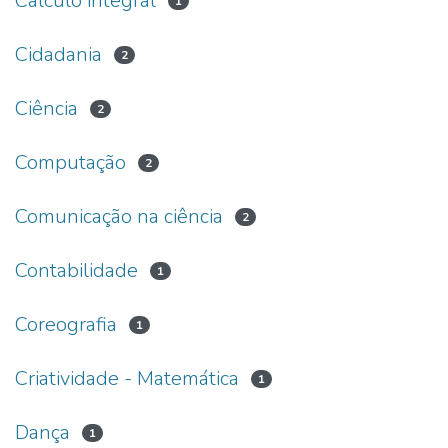
Cálculo integral
1
Cidadania
2
Ciência
2
Computação
2
Comunicação na ciência
2
Contabilidade
1
Coreografia
1
Criatividade - Matemática
1
Dança
1