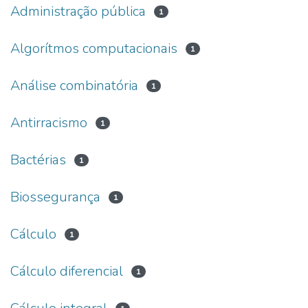
Administração pública
1
Algorítmos computacionais
1
Análise combinatória
1
Antirracismo
1
Bactérias
1
Biossegurança
1
Cálculo
1
Cálculo diferencial
1