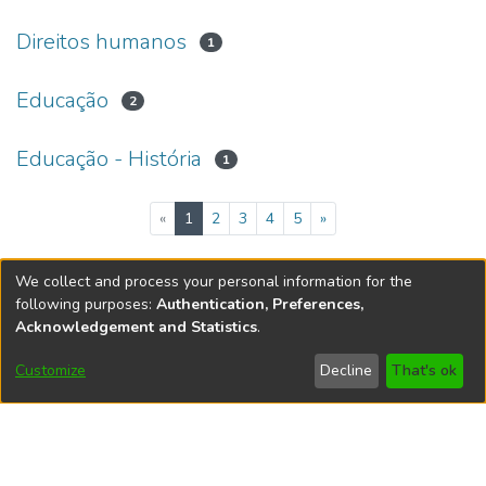
Direitos humanos
1
Educação
2
Educação - História
1
(current)
«
1
2
3
4
5
»
We collect and process your personal information for the
following purposes:
Authentication, Preferences,
Acknowledgement and Statistics
.
Customize
Decline
That's ok
@ 2026 IFB - All rights
reserved -
Administrative
contact