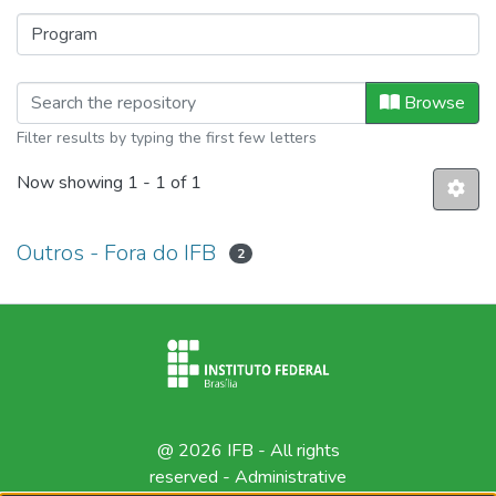
Browsing Produção Técnica by Prog
Browse
Filter results by typing the first few letters
Now showing
1 - 1 of 1
Outros - Fora do IFB
2
@ 2026 IFB - All rights
reserved -
Administrative