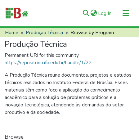
(current)
Log In
Communities & Collections
Home
Produção Técnica
Browse by Program
All of RIIFB
Produção Técnica
Manuals and Terms
Permanent URI for this community
About RIIFB
https://repositorio.ifb.edu.br/handle/1/22
Help
A Produção Técnica reúne documentos, projetos e estudos
Contacts
técnicos realizados no Instituto Federal de Brasília. Esses
materiais têm como foco a aplicação do conhecimento
acadêmico para a solução de problemas práticos e a
inovação tecnológica, atendendo às demandas do setor
produtivo e da sociedade.
Browse