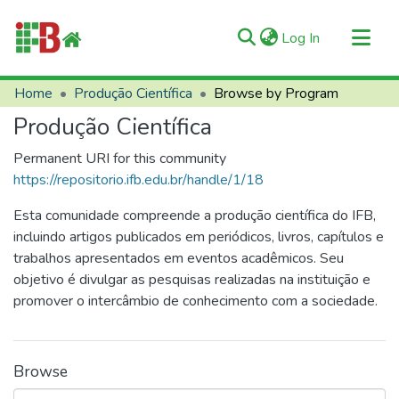
(current)
Log In
Communities & Collections
Home
Produção Científica
Browse by Program
All of RIIFB
Produção Científica
Manuals and Terms
Permanent URI for this community
About RIIFB
https://repositorio.ifb.edu.br/handle/1/18
Help
Esta comunidade compreende a produção científica do IFB,
Contacts
incluindo artigos publicados em periódicos, livros, capítulos e
trabalhos apresentados em eventos acadêmicos. Seu
objetivo é divulgar as pesquisas realizadas na instituição e
promover o intercâmbio de conhecimento com a sociedade.
Browse