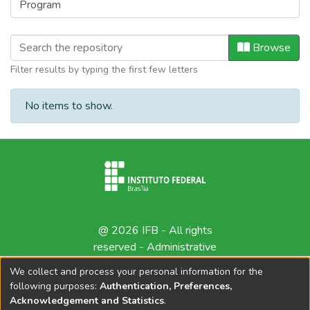
Browsing Produção Científica by Pro
Browse
Filter results by typing the first few letters
No items to show.
@ 2026 IFB - All rights
reserved -
Administrative
contact
We collect and process your personal information for the
following purposes:
Authentication, Preferences,
Acknowledgement and Statistics
.