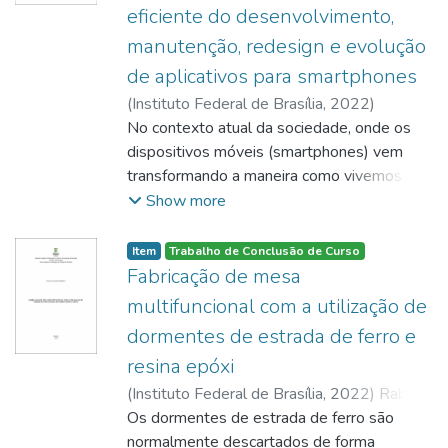
a produção textual, a leitura, a
eficiente do desenvolvimento,
a entrevista contou com doze perguntas
aprendizagem em temas variados, como
que foram pensadas de acordo com temas
manutenção, redesign e evolução
também no
mais recorrentes na literatura sobre
de aplicativos para smartphones
âmbito do ensino profissional. Por fim,
empresa júnior e empreendedorismo jovem.
procura-se relatar o processo de formação
(
Instituto Federal de Brasília
,
2022
)
O
pedagógica e a experiência nos Estágios
Benazzi, Cliffy Augusto dos Santos
No contexto atual da sociedade, onde os
artigo buscou investigar como é a
Supervisionados.
dispositivos móveis (smartphones) vem
experiência de um aluno de graduação
transformando a maneira como vivemos e
incluso no
realizamos nossas atividades cotidianas e
Show more
contexto da vivência de uma empresa júnior.
ganhando cada vez mais espaço na oferta
de produtos e serviços de forma remota, o
Item
Trabalho de Conclusão de Curso
presente artigo tem o propósito de
Fabricação de mesa
demonstrar o quanto é necessário que as
multifuncional com a utilização de
organizações promovam uma constante
dormentes de estrada de ferro e
melhoria em seus produtos tecnológicos
resina epóxi
digitais, com os quais operacionalizam suas
demandas. Assim, esse trabalho acadêmico
(
Instituto Federal de Brasília
,
2022
)
Rabelo,
foi estruturado com base na metodologia
Cecília Alves
Os dormentes de estrada de ferro são
de uma pesquisa exploratória, objetivando
normalmente descartados de forma