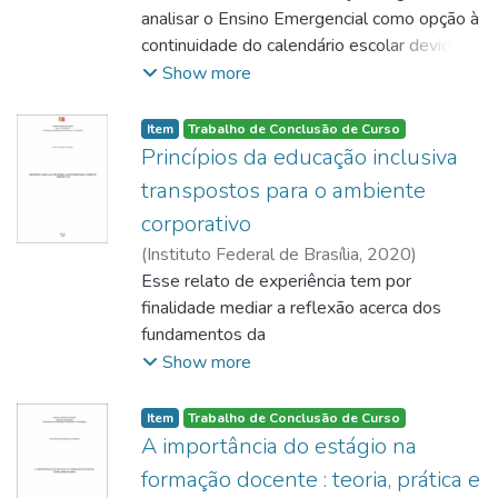
analisar o Ensino Emergencial como opção à
continuidade do calendário escolar devido à
pandemia do Covid-19 utilizando das
Show more
Tecnologias da Informação e Comunicação –
TIC. Como objetivos específicos, pesquisar
Item
Trabalho de Conclusão de Curso
as ações desenvolvidas pelo Instituto
Princípios da educação inclusiva
Federal de Brasília e pela Secretaria de
transpostos para o ambiente
Educação do Distrito Federal apresentando
corporativo
as diferenças entre Educação à Distância -
(
Instituto Federal de Brasília
,
2020
)
EaD e Ensino Remoto Emergencial; as
Anselmo, José de Arimatéia
Esse relato de experiência tem por
dificuldades encontradas pelos docentes e
finalidade mediar a reflexão acerca dos
discentes para a continuação do
fundamentos da
aprendizado em tempos difíceis e;
educação inclusiva transpostos para o
Show more
apresentar as experiências adquiridas
ambiente corporativo através da análise das
durante os estágios supervisionados I, II, III
legislações
e IV. Como resultado, percebeu-se que as
Item
Trabalho de Conclusão de Curso
que norteiam a inclusão de pessoas com
A importância do estágio na
dificuldades elencadas por professores e
necessidades específicas no ambiente
alunos são de suma importância para que a
formação docente : teoria, prática e
educacional e