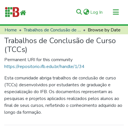
(current)
Log In
Communities & Collections
Home
Trabalhos de Conclusão de Curso (TCCs)
Browse by Date
All of RIIFB
Trabalhos de Conclusão de Curso
Manuals and Terms
(TCCs)
About RIIFB
Permanent URI for this community
Help
https://repositorio.ifb.edu.br/handle/1/34
Contacts
Esta comunidade abriga trabalhos de conclusão de curso
(TCCs) desenvolvidos por estudantes de graduação e
especialização do IFB. Os documentos representam as
pesquisas e projetos aplicados realizados pelos alunos ao
final de seus cursos, refletindo o conhecimento adquirido ao
longo da formação.