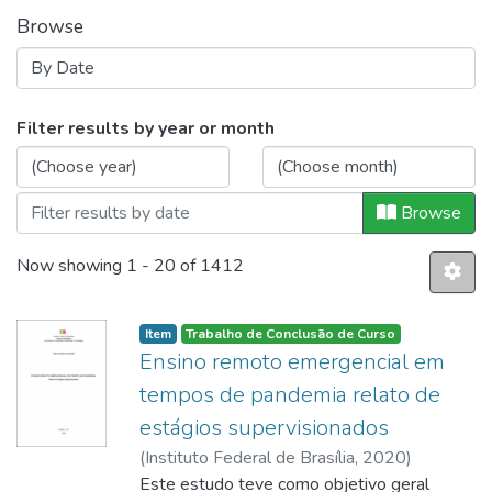
Browse
Browsing Trabalhos de Conclusão de
Filter results by year or month
Browse
Now showing
1 - 20 of 1412
Item
Trabalho de Conclusão de Curso
Ensino remoto emergencial em
tempos de pandemia relato de
estágios supervisionados
(
Instituto Federal de Brasília
,
2020
)
Andrade, Aderson Santana de
Este estudo teve como objetivo geral