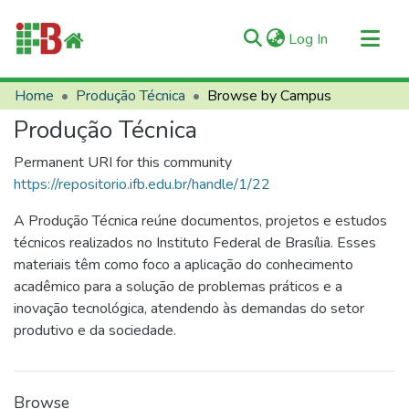
(current)
Log In
Communities & Collections
Home
Produção Técnica
Browse by Campus
All of RIIFB
Produção Técnica
Manuals and Terms
Permanent URI for this community
About RIIFB
https://repositorio.ifb.edu.br/handle/1/22
Help
A Produção Técnica reúne documentos, projetos e estudos
Contacts
técnicos realizados no Instituto Federal de Brasília. Esses
materiais têm como foco a aplicação do conhecimento
acadêmico para a solução de problemas práticos e a
inovação tecnológica, atendendo às demandas do setor
produtivo e da sociedade.
Browse